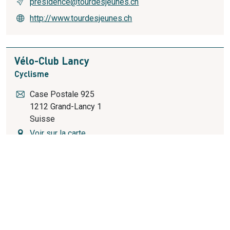
presidence@tourdesjeunes.ch
http://www.tourdesjeunes.ch
Vélo-Club Lancy
Cyclisme
Case Postale 925
1212
Grand-Lancy 1
Suisse
Voir sur la carte
022 794 23 40
es@git.ch
http://www.vclancy.ch