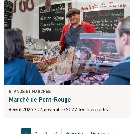
STANDS ET MARCHÉS
Marché de Pont-Rouge
8 avril 2026 - 24 novembre 2027, les mercredis
Page courante
Page
Page
Page
Page suivante
Dernière page
1
2
3
4
Suivant ›
Dernier »