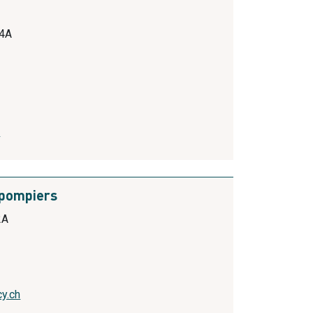
14A
m
 pompiers
2A
y.ch