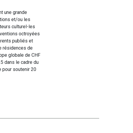
t une grande
tions et/ou les
teurs culturel-les
bventions octroyées
arents publiés et
de résidences de
loppe globale de CHF
25 dans le cadre du
e pour soutenir 20