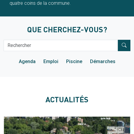
quatre coins de la commune.
QUE CHERCHEZ-VOUS?
Rechercher
Rech
Agenda
Emploi
Piscine
Démarches
ACTUALITÉS