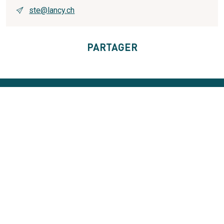
ste@lancy.ch
PARTAGER
Réception principale / Bâtiment administratif de la mairie
(BAM)
Route du Grand-Lancy 39A
1212
Grand-Lancy
Suisse
+41 22 706 15 11
Horaires
Lundi: 8h30 à 11h30
Mardi: 7h30 à 11h30