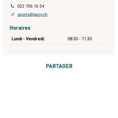
022 706 16 54
sports@lancy.ch
Horaires
Jour
Plage horaire
Lundi - Vendredi:
08:30 - 11:30
PARTAGER
Réception principale / Bâtiment administratif de la mairie
(BAM)
Route du Grand-Lancy 39A
1212
Grand-Lancy
Suisse