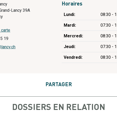
Lancy
Horaires
Grand-Lancy 39A
Jour
Plage horaire
Lundi:
08:30 - 
cy
Mardi:
07:30 - 
a carte
Mercredi:
08:30 - 
15 19
Jeudi:
07:30 - 
@lancy.ch
Vendredi:
08:30 - 
PARTAGER
DOSSIERS EN RELATION