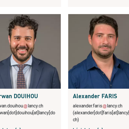
rwan DOUIHOU
Alexander FARIS
an.douihou
lancy.ch
alexander.faris
lancy.ch
wan[dot]douihou[at]lancy[do
(alexander[dot]faris[at]lancy
ch)