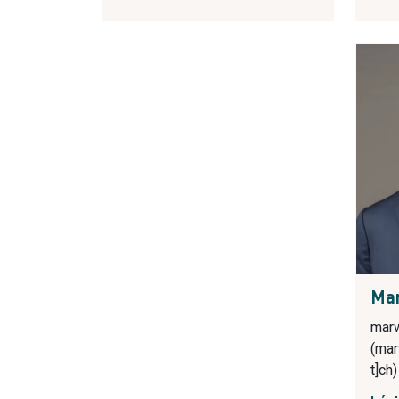
Ma
marw
(mar
t]ch)