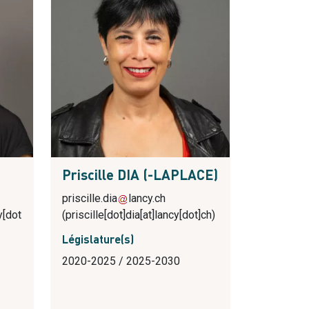
Priscille DIA (-LAPLACE)
priscille.dia
lancy.ch
y[dot
(priscille[dot]dia[at]lancy[dot]ch)
Législature(s)
2020-2025 / 2025-2030