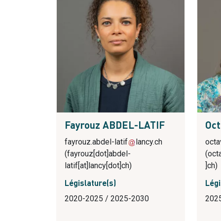
Fayrouz ABDEL-LATIF
Oc
fayrouz.abdel-latif
lancy.ch
octa
(
fayrouz[dot]abdel-
(oct
latif[at]lancy[dot]ch
)
]ch)
Législature(s)
Légi
2020-2025 / 2025-2030
202