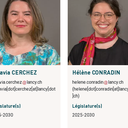
tavia CERCHEZ
Hélène CONRADIN
via.cerchez
lancy.ch
helene.conradin
lancy.ch
avia[dot]cerchez[at]lancy[dot
(helene[dot]conradin[at]lanc
]ch)
slature(s)
Législature(s)
5-2030
2025-2030