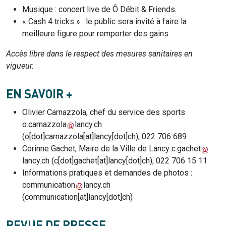
Musique : concert live de Ô Débit & Friends.
« Cash 4 tricks » : le public sera invité à faire la
meilleure figure pour remporter des gains.
Accès libre dans le respect des mesures sanitaires en
vigueur.
EN SAVOIR +
Olivier Carnazzola,
chef du service des sports
o.carnazzola
lancy.ch
(
o[dot]carnazzola[at]lancy[dot]ch
)
, 022 706 689
Corinne Gachet,
Maire de la Ville de Lancy
c.gachet
lancy.ch
(
c[dot]gachet[at]lancy[dot]ch
)
, 022 706 15 11
Informations pratiques et demandes de photos :
communication
lancy.ch
(communication[at]lancy[dot]ch)