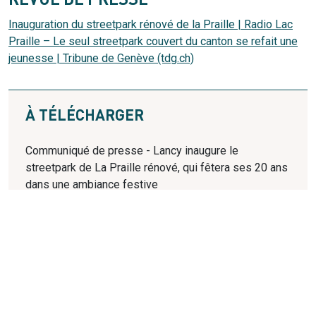
REVUE DE PRESSE
Inauguration du streetpark rénové de la Praille | Radio Lac
Praille – Le seul streetpark couvert du canton se refait une
jeunesse | Tribune de Genève (tdg.ch)
À TÉLÉCHARGER
Communiqué de presse - Lancy inaugure le
streetpark de La Praille rénové, qui fêtera ses 20 ans
dans une ambiance festive
OÙ SE RENSEIGNER?
Service des sports et des locations (SDSL)
Avenue Eugène-Lance 38 bis