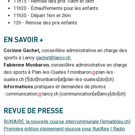
11h15 - Remise des prix 10km et 5km
11h20 -
É
chauffements pour les enfants
11h30 - Départ 1km et 2km
12h - Remise des prix enfants
EN SAVOIR +
Corinne Gachet,
conseillère administrative en charge des
sports à Lancy
gachet@lancy.ch
Fabienne Monbaron
,
conseillère administrative en charge
des sports à Plan-les-Ouates
f.monbaron
plan-les-
ouates.ch
(
f[dot]monbaron[at]plan-les-ouates[dot]ch
)
Informations
pratiques et demandes de photos
:
communication
lancy.ch
(communication[at]lancy[dot]ch)
REVUE DE PRESSE
RUN'AIRE: la nouvelle course intercommunale (lemanbleu.ch)
Première édition pleinement réussie pour Run'Aire | Radio