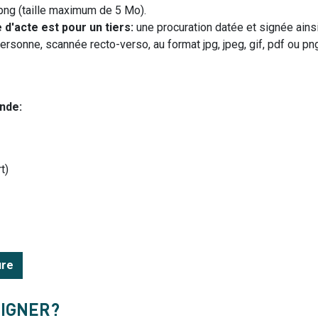
u png (taille maximum de 5 Mo).
d'acte est pour un tiers:
une procuration datée et signée ains
 personne, scannée recto-verso, au format jpg, jpeg, gif, pdf ou p
nde:
t)
ure
EIGNER?