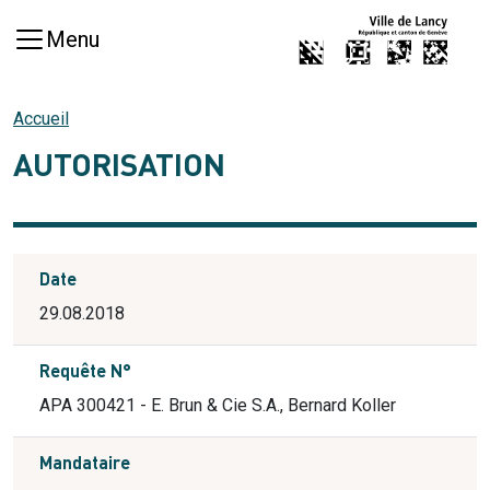
Aller au contenu principal
Menu
Accueil
AUTORISATION
Date
29.08.2018
Requête N°
APA 300421 - E. Brun & Cie S.A., Bernard Koller
Mandataire