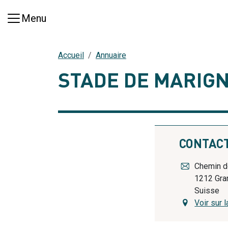
Aller au contenu principal
Menu
Accueil
Annuaire
STADE DE MARIG
CONTAC
Chemin 
1212
Gra
Suisse
Voir sur l