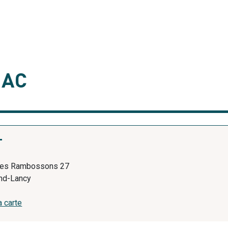
NAC
T
des Rambossons 27
nd-Lancy
a carte