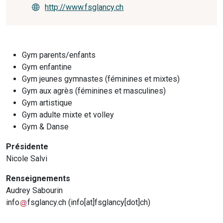
http://www.fsglancy.ch
Gym parents/enfants
Gym enfantine
Gym jeunes gymnastes (féminines et mixtes)
Gym aux agrès (féminines et masculines)
Gym artistique
Gym adulte mixte et volley
Gym & Danse
Présidente
Nicole Salvi
Renseignements
Audrey Sabourin
info
fsglancy.ch
(
info[at]fsglancy[dot]ch
)