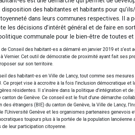
abitant-es est une démarche qui permet de développ
disposition des habitantes et habitants pour qu’ils/
citoyenneté dans leurs communes respectives. Il a p
 les décisions d’intérêt général et de faire en sort
 politique communale pour le bien-être de toutes et
 de Conseil des habitant-es a démarré en janvier 2019 et s’est 
à Vernier. Cet outil de démocratie de proximité ayant fait ses pre
roposer sur son territoire.
nseil des habitant-es en Ville de Lancy, tout comme ses mesures
3. Ce projet vise à accroitre à la fois l’inclusion démocratique et
res résidentes. Il s’insère dans la politique d’intégration et de
canton de Genève. Ce conseil est le fruit d’une démarche collab
n des étrangers (BIE) du canton de Genève, la Ville de Lancy, l’In
de l’Université Genève et les organismes partenaires genevois et
ocratiques toujours plus à la portée de la population lancéenne 
 de leur participation citoyenne.