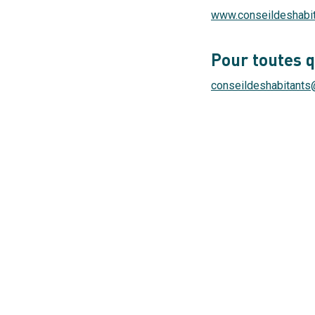
www.conseildeshabit
Pour toutes 
conseildeshabitants
URL de Vidéo distante