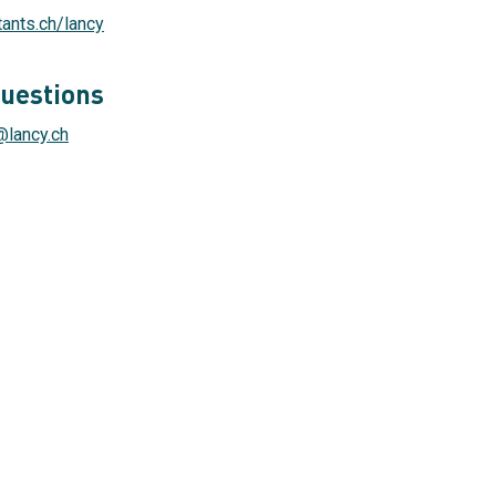
ants.ch/lancy
questions
@lancy.ch