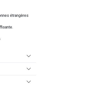
sonnes étrangères
fisante.
s