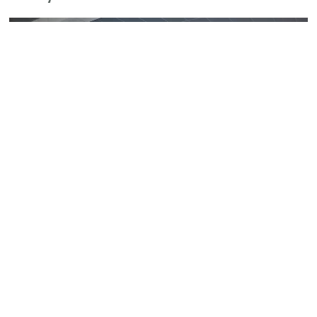
Piscine du Complexe intercommunal Le
Sapay
La piscine du complexe Le Sapay est ouverte depuis